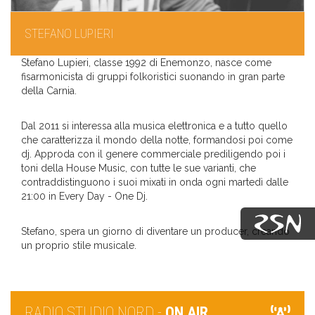
STEFANO LUPIERI
Stefano Lupieri, classe 1992 di Enemonzo, nasce come
fisarmonicista di gruppi folkoristici suonando in gran parte
della Carnia.
Dal 2011 si interessa alla musica elettronica e a tutto quello
che caratterizza il mondo della notte, formandosi poi come
dj. Approda con il genere commerciale prediligendo poi i
toni della House Music, con tutte le sue varianti, che
contraddistinguono i suoi mixati in onda ogni martedì dalle
21:00 in Every Day - One Dj.
Stefano, spera un giorno di diventare un producer, creando
un proprio stile musicale.
RADIO STUDIO NORD -
ON AIR