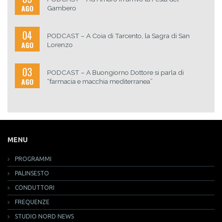
AGO
Gambero
04
PODCAST – A Coia di Tarcento, la Sagra di San
AGO
Lorenzo
03
PODCAST – A Buongiorno Dottore si parla di
AGO
“farmacia e macchia mediterranea”
MENU
PROGRAMMI
PALINSESTO
CONDUTTORI
FREQUENZE
STUDIO NORD NEWS