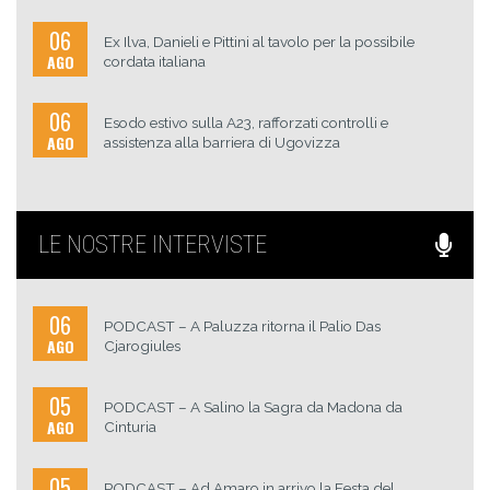
06
Ex Ilva, Danieli e Pittini al tavolo per la possibile
AGO
cordata italiana
06
Esodo estivo sulla A23, rafforzati controlli e
AGO
assistenza alla barriera di Ugovizza
LE NOSTRE INTERVISTE
06
PODCAST – A Paluzza ritorna il Palio Das
AGO
Cjarogiules
05
PODCAST – A Salino la Sagra da Madona da
AGO
Cinturia
05
PODCAST – Ad Amaro in arrivo la Festa del