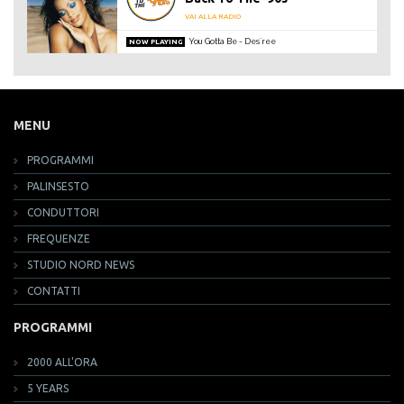
VAI ALLA RADIO
You Gotta Be
Des´ree
NOW PLAYING
MENU
PROGRAMMI
PALINSESTO
CONDUTTORI
FREQUENZE
STUDIO NORD NEWS
CONTATTI
PROGRAMMI
2000 ALL'ORA
5 YEARS