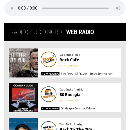
RADIO STUDIO NORD -
WEB RADIO
Web Radio Rock
Rock Cafè
VAI ALLA RADIO
The Power Of Prayer
Bruce Springsteen
NOW PLAYING
Web Radio Anni 80
80 Energia
VAI ALLA RADIO
Giddyap A Gogo
Ad Visser
NOW PLAYING
Web Radio Anni 90
Back To The '90s