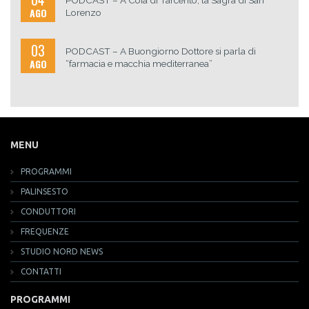
PODCAST – A Coia di Tarcento, la Sagra di San
AGO
Lorenzo
03
PODCAST – A Buongiorno Dottore si parla di
AGO
“farmacia e macchia mediterranea”
MENU
PROGRAMMI
PALINSESTO
CONDUTTORI
FREQUENZE
STUDIO NORD NEWS
CONTATTI
PROGRAMMI