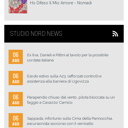
Ho Difeso Il Mio Amore
Nomadi
STUDIO NORD NEWS
06
Ex Ilva, Danieli e Pittini al tavolo per la possibile
AGO
cordata italiana
06
Esodo estivo sulla A23, rafforzati controlli e
AGO
assistenza alla barriera di Ugovizza
06
Parapendio chiuso dal vento, pilota bloccata su un
AGO
faggio a Cavazzo Carnico
06
Sappada, infortunio sulla Cima della Pannocchia,
AGO
escursionista soccorso con il verricello