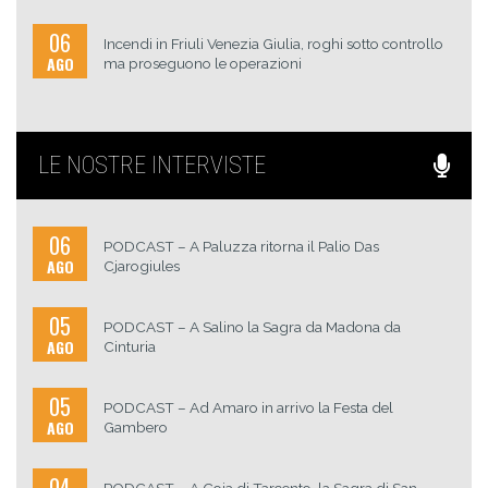
06
Incendi in Friuli Venezia Giulia, roghi sotto controllo
AGO
ma proseguono le operazioni
LE NOSTRE INTERVISTE
06
PODCAST – A Paluzza ritorna il Palio Das
AGO
Cjarogiules
05
PODCAST – A Salino la Sagra da Madona da
AGO
Cinturia
05
PODCAST – Ad Amaro in arrivo la Festa del
AGO
Gambero
04