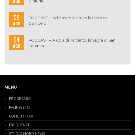
AGO
Cinturia
05
PODCAST – Ad Amaro in arrivo la Festa del
AGO
Gambero
04
PODCAST – A Coia di Tarcento, la Sagra di San
AGO
Lorenzo
MENU
PROGRAMMI
PALINSESTO
CONDUTTORI
FREQUENZE
STUDIO NORD NEWS