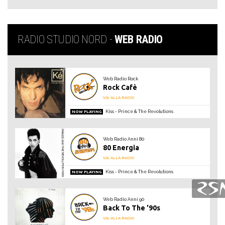
RADIO STUDIO NORD -
WEB RADIO
Web Radio Rock
Rock Cafè
VAI ALLA RADIO
Kiss
Prince & The Revolutions
NOW PLAYING
Web Radio Anni 80
80 Energia
VAI ALLA RADIO
Kiss
Prince & The Revolutions
NOW PLAYING
Web Radio Anni 90
Back To The '90s
VAI ALLA RADIO