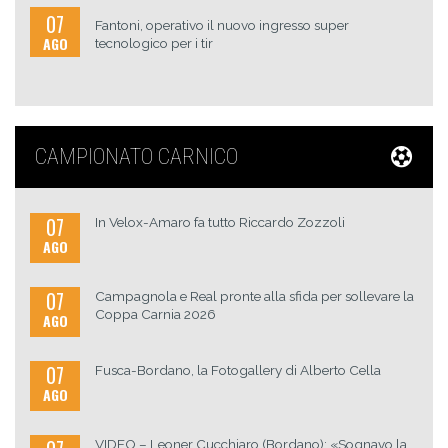
07
Fantoni, operativo il nuovo ingresso super
AGO
tecnologico per i tir
CAMPIONATO CARNICO
07
In Velox-Amaro fa tutto Riccardo Zozzoli
AGO
07
Campagnola e Real pronte alla sfida per sollevare la
Coppa Carnia 2026
AGO
07
Fusca-Bordano, la Fotogallery di Alberto Cella
AGO
VIDEO – Leoner Cucchiaro (Bordano): «Sognavo la