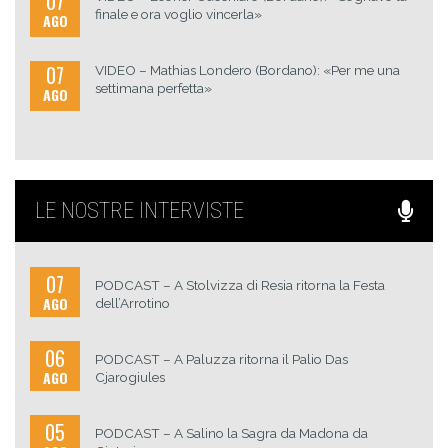
07
finale e ora voglio vincerla»
AGO
07
VIDEO – Mathias Londero (Bordano): «Per me una
settimana perfetta»
AGO
LE NOSTRE INTERVISTE
07
PODCAST – A Stolvizza di Resia ritorna la Festa
AGO
dell’Arrotino
06
PODCAST – A Paluzza ritorna il Palio Das
AGO
Cjarogiules
05
PODCAST – A Salino la Sagra da Madona da