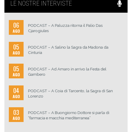
LE NOSTRE INTERVISTE
06
PODCAST – A Paluzza ritorna il Palio Das
AGO
Cjarogiules
05
PODCAST – A Salino la Sagra da Madona da
AGO
Cinturia
05
PODCAST – Ad Amaro in arrivo la Festa del
AGO
Gambero
04
PODCAST – A Coia di Tarcento, la Sagra di San
AGO
Lorenzo
03
PODCAST – A Buongiorno Dottore si parla di
AGO
“farmacia e macchia mediterranea”