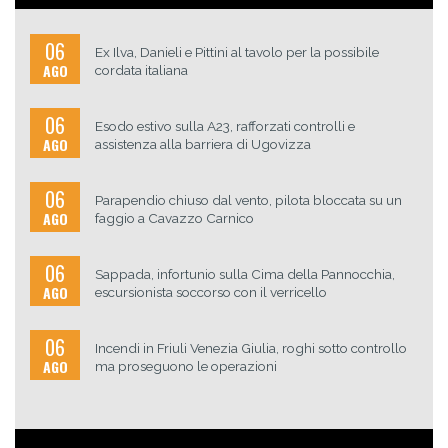
06
Ex Ilva, Danieli e Pittini al tavolo per la possibile
AGO
cordata italiana
06
Esodo estivo sulla A23, rafforzati controlli e
AGO
assistenza alla barriera di Ugovizza
06
Parapendio chiuso dal vento, pilota bloccata su un
AGO
faggio a Cavazzo Carnico
06
Sappada, infortunio sulla Cima della Pannocchia,
AGO
escursionista soccorso con il verricello
06
Incendi in Friuli Venezia Giulia, roghi sotto controllo
AGO
ma proseguono le operazioni