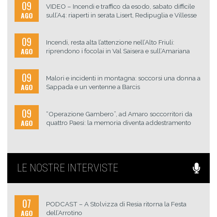
09
VIDEO – Incendi e traffico da esodo, sabato difficile
AGO
sull’A4: riaperti in serata Lisert, Redipuglia e Villesse
09
Incendi, resta alta l’attenzione nell’Alto Friuli:
AGO
riprendono i focolai in Val Saisera e sull’Amariana
09
Malori e incidenti in montagna: soccorsi una donna a
AGO
Sappada e un ventenne a Barcis
09
“Operazione Gambero”, ad Amaro soccorritori da
AGO
quattro Paesi: la memoria diventa addestramento
LE NOSTRE INTERVISTE
07
PODCAST – A Stolvizza di Resia ritorna la Festa
AGO
dell’Arrotino