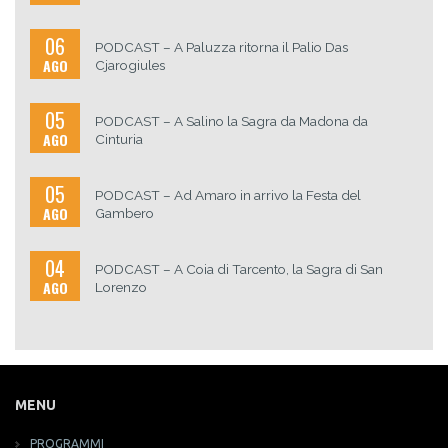
06
PODCAST – A Paluzza ritorna il Palio Das
AGO
Cjarogiules
05
PODCAST – A Salino la Sagra da Madona da
AGO
Cinturia
05
PODCAST – Ad Amaro in arrivo la Festa del
AGO
Gambero
04
PODCAST – A Coia di Tarcento, la Sagra di San
AGO
Lorenzo
MENU
PROGRAMMI