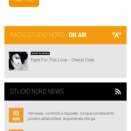
RADIO STUDIO NORD -
ON AIR
NOW PLAYING
Fight For This Love
Cheryl Cole
STUDIO NORD NEWS
09
Vernasso, controlli a tappeto: cinque conducenti
AGO
positivi all’alcoltest, sequestrata droga