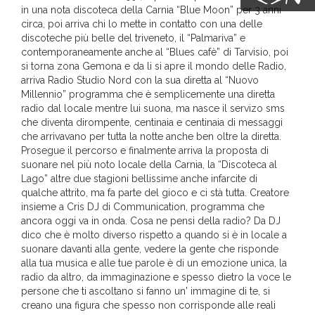
in una nota discoteca della Carnia “Blue Moon” per 3 anni
circa, poi arriva chi lo mette in contatto con una delle
discoteche più belle del triveneto, il “Palmariva” e
contemporaneamente anche al “Blues cafè” di Tarvisio, poi
si torna zona Gemona e da li si apre il mondo delle Radio,
arriva Radio Studio Nord con la sua diretta al “Nuovo
Millennio” programma che è semplicemente una diretta
radio dal locale mentre lui suona, ma nasce il servizo sms
che diventa dirompente, centinaia e centinaia di messaggi
che arrivavano per tutta la notte anche ben oltre la diretta.
Prosegue il percorso e finalmente arriva la proposta di
suonare nel più noto locale della Carnia, la “Discoteca al
Lago” altre due stagioni bellissime anche infarcite di
qualche attrito, ma fa parte del gioco e ci stà tutta. Creatore
insieme a Cris DJ di Communication, programma che
ancora oggi va in onda. Cosa ne pensi della radio? Da DJ
dico che è molto diverso rispetto a quando si è in locale a
suonare davanti alla gente, vedere la gente che risponde
alla tua musica e alle tue parole è di un emozione unica, la
radio da altro, da immaginazione e spesso dietro la voce le
persone che ti ascoltano si fanno un' immagine di te, si
creano una figura che spesso non corrisponde alle reali