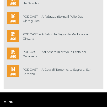
AGO
dell’Arrotino
06
PODCAST – A Paluzza ritorna il Palio Das
AGO
Cjarogiules
05
PODCAST – A Salino la Sagra da Madona da
AGO
Cinturia
05
PODCAST – Ad Amaro in arrivo la Festa del
AGO
Gambero
04
PODCAST – A Coia di Tarcento, la Sagra di San
AGO
Lorenzo
MENU