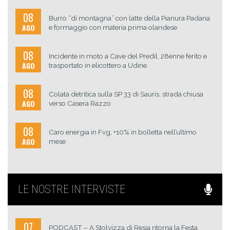
08
Burro “di montagna” con latte della Pianura Padana
AGO
e formaggio con materia prima olandese
08
Incidente in moto a Cave del Predil, 28enne ferito e
AGO
trasportato in elicottero a Udine
08
Colata detritica sulla SP 33 di Sauris, strada chiusa
AGO
verso Casera Razzo
08
Caro energia in Fvg, +10% in bolletta nell’ultimo
AGO
mese
LE NOSTRE INTERVISTE
07
PODCAST – A Stolvizza di Resia ritorna la Festa