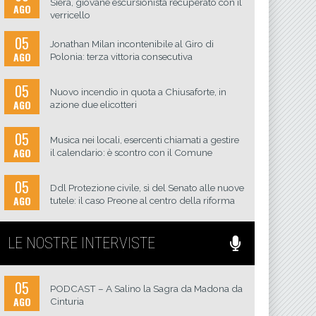
Siera, giovane escursionista recuperato con il
AGO
verricello
05
Jonathan Milan incontenibile al Giro di
AGO
Polonia: terza vittoria consecutiva
05
Nuovo incendio in quota a Chiusaforte, in
AGO
azione due elicotteri
05
Musica nei locali, esercenti chiamati a gestire
AGO
il calendario: è scontro con il Comune
05
Ddl Protezione civile, sì del Senato alle nuove
AGO
tutele: il caso Preone al centro della riforma
LE NOSTRE INTERVISTE
05
PODCAST – A Salino la Sagra da Madona da
AGO
Cinturia