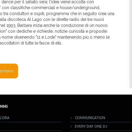
nce per il sabato sera; l'idea viene accolta con
no" con classifiche commerciali e house/underground,
ogo tra conduttori e ospiti, programma che in seguito crea una
alla discoteca Al Lago con le dirette radio dei tre nuovi
nel 1993, Barbara inizia anche la conduzione di un nuovo
on" con dediche e richieste, notizie curiosità e proposte
ia nome divenendo "11 e Lode" mantenendo più o meno le
oltatori di tutte le fasce di età.
enomeno
MMI
L'ORA
COMMUNICATION
EVERY DAY ONE DJ