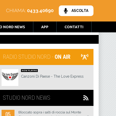
CHIAMA:
0433.40690
ASCOLTA
O NORD NEWS
APP
CONTATTI
RADIO STUDIO NORD -
ON AIR
NOW PLAYING
Canzoni Di Paese
The Love Express
STUDIO NORD NEWS
Bloccato sopra i salti di roccia sul Monte
05