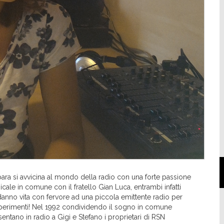
ara si avvicina al mondo della radio con una forte passione
cale in comune con il fratello Gian Luca, entrambi infatti
danno vita con fervore ad una piccola emittente radio per
esperimenti! Nel 1992 condividendo il sogno in comune
entano in radio a Gigi e Stefano i proprietari di RSN