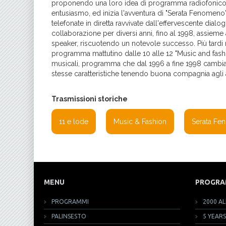
proponendo una loro idea di programma radiofonico da
entusiasmo, ed inizia l'avventura di "Serata Fenome
telefonate in diretta ravvivate dall'effervescente dial
collaborazione per diversi anni, fino al 1998, assieme 
speaker, riscuotendo un notevole successo. Più tardi 
programma mattutino dalle 10 alle 12 "Music and fashi
musicali, programma che dal 1996 a fine 1998 camb
stesse caratteristiche tenendo buona compagnia agli asc
Trasmissioni storiche
11 e lode
Music & Fashion
Serata F
MENU
PROGRA
PROGRAMMI
2000 AL
PALINSESTO
5 YEARS