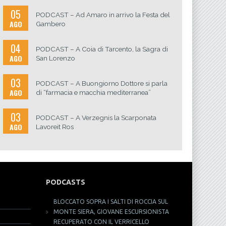
05
PODCAST – Ad Amaro in arrivo la Festa del
AGO
Gambero
04
PODCAST – A Coia di Tarcento, la Sagra di
AGO
San Lorenzo
03
PODCAST – A Buongiorno Dottore si parla
AGO
di “farmacia e macchia mediterranea”
03
PODCAST – A Verzegnis la Scarponata
AGO
Lavoreit Ros
PODCASTS
BLOCCATO SOPRA I SALTI DI ROCCIA SUL
MONTE SIERA, GIOVANE ESCURSIONISTA
RECUPERATO CON IL VERRICELLO