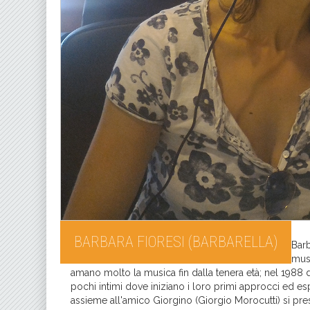
BARBARA FIORESI (BARBARELLA)
Barb
musi
amano molto la musica fin dalla tenera età; nel 1988 
pochi intimi dove iniziano i loro primi approcci ed 
assieme all'amico Giorgino (Giorgio Morocutti) si pres