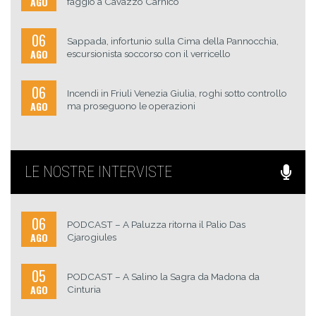
AGO
faggio a Cavazzo Carnico
06
Sappada, infortunio sulla Cima della Pannocchia,
AGO
escursionista soccorso con il verricello
06
Incendi in Friuli Venezia Giulia, roghi sotto controllo
AGO
ma proseguono le operazioni
LE NOSTRE INTERVISTE
06
PODCAST – A Paluzza ritorna il Palio Das
AGO
Cjarogiules
05
PODCAST – A Salino la Sagra da Madona da
AGO
Cinturia