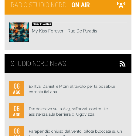
RADIO STUDIO NORD -
ON AIR
NOW PLAYING
My Kiss Forever
Rue De Paradis
STUDIO NORD NEWS
06
Ex Ilva, Danieli e Pittini al tavolo per la possibile
AGO
cordata italiana
06
Esodo estivo sulla A23, rafforzati controlli e
AGO
assistenza alla barriera di Ugovizza
06
Parapendio chiuso dal vento, pilota bloccata su un