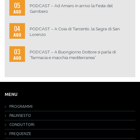
05
PODCAST – Ad Amaro in arrivo la Festa del
AGO
Gambero
04
PODCAST – A Coia di Tarcento, la Sagra di San
AGO
Lorenzo
03
PODCAST – A Buongiorno Dottore si parla di
AGO
“farmacia e macchia mediterranea”
MENU
PROGRAMMI
PALINSESTO
CONDUTTORI
FREQUENZE