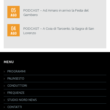
05
PODCAST – Ad Amaro in arrivo la Festa del
AGO
Gambero
04
PODCAST – A Coia di Tarcento, la Sagra di San
AGO
Lorenzo
MENU
PROGRAMMI
PALINSESTO
CONDUTTORI
FREQUENZE
STUDIO NORD NEWS
CONTATTI