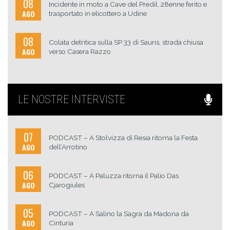
08
Incidente in moto a Cave del Predil, 28enne ferito e
AGO
trasportato in elicottero a Udine
08
Colata detritica sulla SP 33 di Sauris, strada chiusa
AGO
verso Casera Razzo
LE NOSTRE INTERVISTE
07
PODCAST – A Stolvizza di Resia ritorna la Festa
AGO
dell’Arrotino
06
PODCAST – A Paluzza ritorna il Palio Das
AGO
Cjarogiules
05
PODCAST – A Salino la Sagra da Madona da
AGO
Cinturia