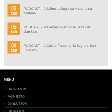
05
PODCAST – A Salino la Sagra da Madona da
AGO
Cinturia
05
PODCAST – Ad Amaro in arrivo la Festa del
AGO
Gambero
04
PODCAST – A Coia di Tarcento, la Sagra di San
AGO
Lorenzo
MENU
PROGRAMMI
PALINSESTO
CONDUTTORI
FREQUENZE