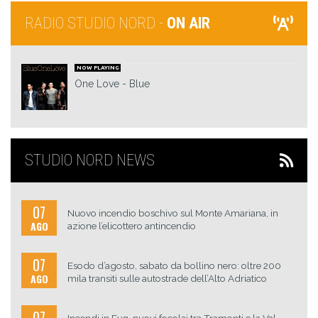
RADIO STUDIO NORD -
ON AIR
NOW PLAYING
One Love
Blue
STUDIO NORD NEWS
07
Nuovo incendio boschivo sul Monte Amariana, in
AGO
azione l’elicottero antincendio
07
Esodo d’agosto, sabato da bollino nero: oltre 200
AGO
mila transiti sulle autostrade dell’Alto Adriatico
07