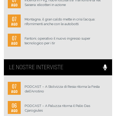
Incendi in Fvg, nuovi focolai tra Tramonti e la Val
AGO
Saisera: elicotteri in azione
07
Montagna, il gran caldo mette in crisi l’acqua:
AGO
rifornimenti anche con le autobotti
07
Fantoni, operativo il nuovo ingresso super
AGO
tecnologico per i tir
LE NOSTRE INTERVISTE
07
PODCAST – A Stolvizza di Resia ritorna la Festa
AGO
dell’Arrotino
06
PODCAST – A Paluzza ritorna il Palio Das
AGO
Cjarogiules